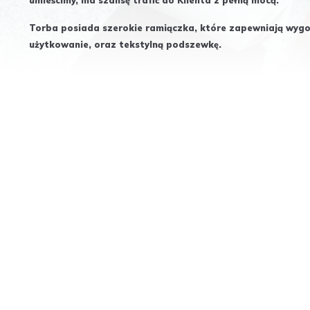
umieścimy, ma szansę trafić do Klienta z pełną mocą.
Torba posiada szerokie ramiączka, które zapewniają wyg
użytkowanie, oraz tekstylną podszewkę.