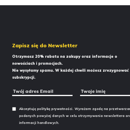
Zapisz się do Newsletter
Otrzymasz 20% rabatu na zakupy oraz informacje o
nowościach i promocjach.
Nie wysyłamy spamu. W każdej chwili możesz zrezygnować 
subskrypcji.
Akceptuję politykę prywatności. Wyrażam zgodę na prze­twa­rza­
po­da­nych powyżej danych w celu otrzy­my­wa­nia new­slet­tera o
informacji handlowych.