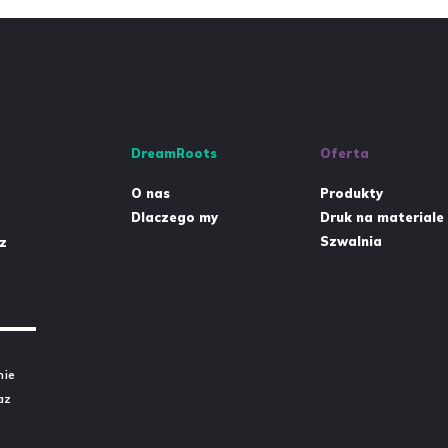
DreamRoots
Oferta
O nas
Produkty
Dlaczego my
Druk na materiale
Szwalnia
z
nie
raz