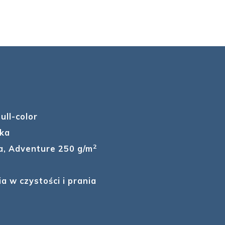
ull-color
wka
2
a, Adventure 250 g/m
a w czystości i prania