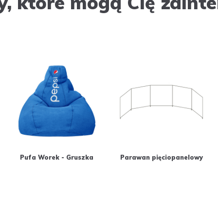
y, które mogą Cię zaint
Pufa Worek - Gruszka
Parawan pięciopanelowy